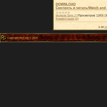
DOWNLOAD
Смотреть и
читать/Watch and 
Модели Sims 2
|
Просмотров:
1263
|
З
Комментарии (0)
1-10
11
Copyright MyCorp © 2026