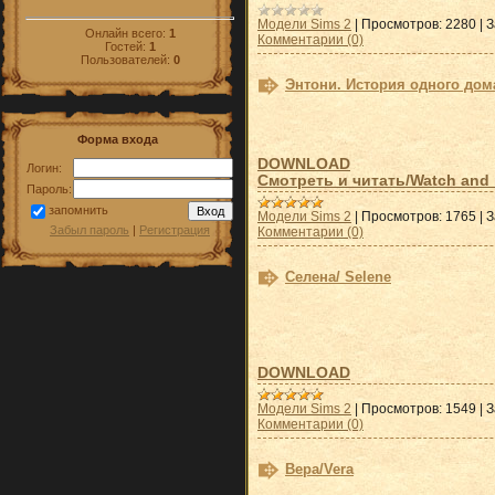
Модели Sims 2
|
Просмотров:
2280
|
З
Онлайн всего:
1
Комментарии (0)
Гостей:
1
Пользователей:
0
Энтони. История одного дома.
Форма входа
DOWNLOAD
Логин:
Смотреть и
читать/Watch and 
Пароль:
запомнить
Модели Sims 2
|
Просмотров:
1765
|
З
Забыл пароль
|
Регистрация
Комментарии (0)
Селена/ Selene
DOWNLOAD
Модели Sims 2
|
Просмотров:
1549
|
З
Комментарии (0)
Вера/Vera